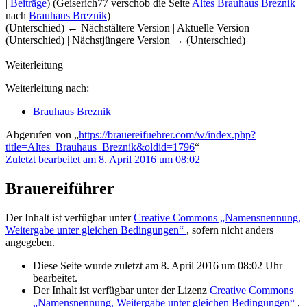
|
Beiträge
)
(Geiserich77 verschob die Seite
Altes Brauhaus Breznik
nach
Brauhaus Breznik
)
(Unterschied) ← Nächstältere Version | Aktuelle Version
(Unterschied) | Nächstjüngere Version → (Unterschied)
Weiterleitung
Weiterleitung nach:
Brauhaus Breznik
Abgerufen von „
https://brauereifuehrer.com/w/index.php?
title=Altes_Brauhaus_Breznik&oldid=1796
“
Zuletzt bearbeitet am 8. April 2016 um 08:02
Brauereiführer
Der Inhalt ist verfügbar unter
Creative Commons „Namensnennung,
Weitergabe unter gleichen Bedingungen“
, sofern nicht anders
angegeben.
Diese Seite wurde zuletzt am 8. April 2016 um 08:02 Uhr
bearbeitet.
Der Inhalt ist verfügbar unter der Lizenz
Creative Commons
„Namensnennung, Weitergabe unter gleichen Bedingungen“
,