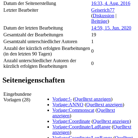
Datum der Seitenerstellung
16:33, 4. Aug. 2016
Letzter Bearbeiter
Geiserich77
(
Diskussion
|
Beiträge
)
Datum der letzten Bearbeitung
14:59, 15. Jun. 2020
Gesamtzahl der Bearbeitungen
19
Gesamtzahl unterschiedlicher Autoren
1
Anzahl der kürzlich erfolgten Bearbeitungen
0
(in den letzten 90 Tagen)
Anzahl unterschiedlicher Autoren der
0
kürzlich erfolgten Bearbeitungen
Seiteneigenschaften
Eingebundene
Vorlage:!-
(
Quelltext anzeigen
)
Vorlagen (28)
Vorlage:ANNO
(
Quelltext anzeigen
)
Vorlage:Commonscat
(
Quelltext
anzeigen
)
Vorlage:Coordinate
(
Quelltext anzeigen
)
Vorlage:Coordinate/LatRange
(
Quelltext
anzeigen
)
Vorlage:Coordinate/LonRange
(
Quelltext