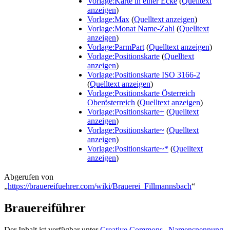
Vorlage:Karte in einer Ecke
(
Quelltext
anzeigen
)
Vorlage:Max
(
Quelltext anzeigen
)
Vorlage:Monat Name-Zahl
(
Quelltext
anzeigen
)
Vorlage:ParmPart
(
Quelltext anzeigen
)
Vorlage:Positionskarte
(
Quelltext
anzeigen
)
Vorlage:Positionskarte ISO 3166-2
(
Quelltext anzeigen
)
Vorlage:Positionskarte Österreich
Oberösterreich
(
Quelltext anzeigen
)
Vorlage:Positionskarte+
(
Quelltext
anzeigen
)
Vorlage:Positionskarte~
(
Quelltext
anzeigen
)
Vorlage:Positionskarte~*
(
Quelltext
anzeigen
)
Abgerufen von
„
https://brauereifuehrer.com/wiki/Brauerei_Fillmannsbach
“
Brauereiführer
Der Inhalt ist verfügbar unter
Creative Commons „Namensnennung,