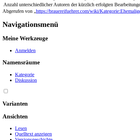
Anzahl unterschiedlicher Autoren der kürzlich erfolgten Bearbeitung
Abgerufen von „
https://brauereifuehrer.com/wiki/Kategorie:Ehemali
Navigationsmenü
Meine Werkzeuge
Anmelden
Namensräume
Kategorie
Diskussion
Varianten
Ansichten
Lesen
Quelltext anzeigen
Versionsgeschichte