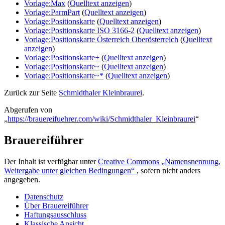
Vorlage:Max
(
Quelltext anzeigen
)
Vorlage:ParmPart
(
Quelltext anzeigen
)
Vorlage:Positionskarte
(
Quelltext anzeigen
)
Vorlage:Positionskarte ISO 3166-2
(
Quelltext anzeigen
)
Vorlage:Positionskarte Österreich Oberösterreich
(
Quelltext
anzeigen
)
Vorlage:Positionskarte+
(
Quelltext anzeigen
)
Vorlage:Positionskarte~
(
Quelltext anzeigen
)
Vorlage:Positionskarte~*
(
Quelltext anzeigen
)
Zurück zur Seite
Schmidthaler Kleinbraurei
.
Abgerufen von
„
https://brauereifuehrer.com/wiki/Schmidthaler_Kleinbraurei
“
Brauereiführer
Der Inhalt ist verfügbar unter
Creative Commons „Namensnennung,
Weitergabe unter gleichen Bedingungen“
, sofern nicht anders
angegeben.
Datenschutz
Über Brauereiführer
Haftungsausschluss
Klassische Ansicht