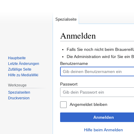
Spezialseite
Anmelden
Zur
Zur
Falls Sie noch nicht beim Brauereifü
Navigation
Suche
Die Administration wird für Sie ei
Hauptseite
springen
springen
Benutzername
Letzte Änderungen
Zufällige Seite
Hilfe zu MediaWiki
Passwort
Werkzeuge
Spezialseiten
Druckversion
Angemeldet bleiben
Anmelden
Hilfe beim Anmelden