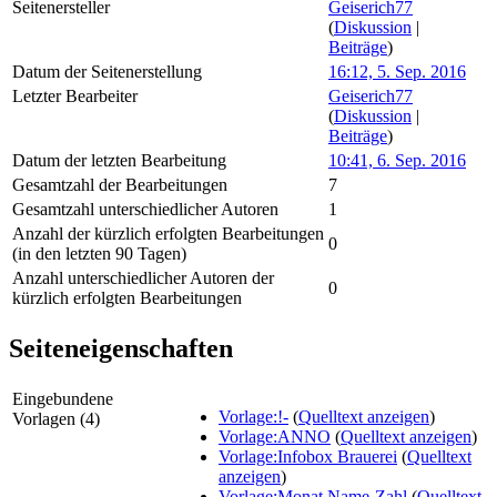
Seitenersteller
Geiserich77
(
Diskussion
|
Beiträge
)
Datum der Seitenerstellung
16:12, 5. Sep. 2016
Letzter Bearbeiter
Geiserich77
(
Diskussion
|
Beiträge
)
Datum der letzten Bearbeitung
10:41, 6. Sep. 2016
Gesamtzahl der Bearbeitungen
7
Gesamtzahl unterschiedlicher Autoren
1
Anzahl der kürzlich erfolgten Bearbeitungen
0
(in den letzten 90 Tagen)
Anzahl unterschiedlicher Autoren der
0
kürzlich erfolgten Bearbeitungen
Seiteneigenschaften
Eingebundene
Vorlage:!-
(
Quelltext anzeigen
)
Vorlagen (4)
Vorlage:ANNO
(
Quelltext anzeigen
)
Vorlage:Infobox Brauerei
(
Quelltext
anzeigen
)
Vorlage:Monat Name-Zahl
(
Quelltext