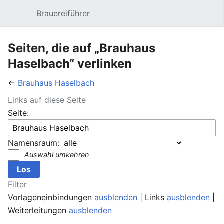
Brauereiführer
Hauptmenü öffnen
Suc
Seiten, die auf „Brauhaus
Haselbach“ verlinken
←
Brauhaus Haselbach
Links auf diese Seite
Seite:
Namensraum:
Auswahl umkehren
Filter
Vorlageneinbindungen
ausblenden
| Links
ausblenden
|
Weiterleitungen
ausblenden