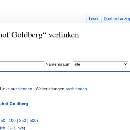
Lesen
Quelltext anze
uhof Goldberg“ verlinken
Namensraum:
 Links
ausblenden
| Weiterleitungen
ausblenden
uhof Goldberg
:
|
50
|
100
|
250
|
500
)
ich
‎
(
← Links
)