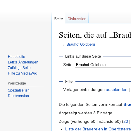
Seite
Diskussion
Seiten, die auf „Bra
←
Brauhof Goldberg
Zur
Zur
Links auf diese Seite
Hauptseite
Navigation
Suche
Letzte Änderungen
Seite:
springen
springen
Zufällige Seite
Hilfe zu MediaWiki
Filter
Werkzeuge
Vorlageneinbindungen
ausblenden
|
Spezialseiten
Druckversion
Die folgenden Seiten verlinken auf
Bra
Angezeigt werden 3 Einträge.
Zeige (vorherige 50 | nächste 50) (
20
Liste der Brauereien in Oberösterre