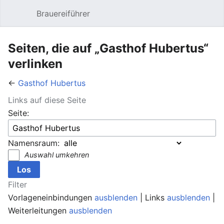
Brauereiführer
Hauptmenü öffnen
Suc
Seiten, die auf „Gasthof Hubertus“
verlinken
←
Gasthof Hubertus
Links auf diese Seite
Seite:
Namensraum:
Auswahl umkehren
Filter
Vorlageneinbindungen
ausblenden
| Links
ausblenden
|
Weiterleitungen
ausblenden