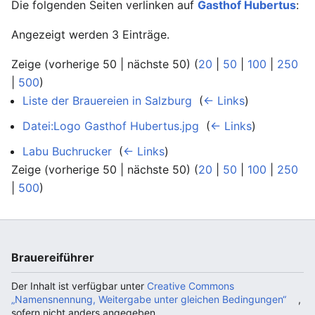
Die folgenden Seiten verlinken auf
Gasthof Hubertus
:
Angezeigt werden 3 Einträge.
Zeige (vorherige 50 | nächste 50) (
20
|
50
|
100
|
250
|
500
)
Liste der Brauereien in Salzburg
‎
(
← Links
)
Datei:Logo Gasthof Hubertus.jpg
‎
(
← Links
)
Labu Buchrucker
‎
(
← Links
)
Zeige (vorherige 50 | nächste 50) (
20
|
50
|
100
|
250
|
500
)
Brauereiführer
Der Inhalt ist verfügbar unter
Creative Commons
„Namensnennung, Weitergabe unter gleichen Bedingungen“
,
sofern nicht anders angegeben.