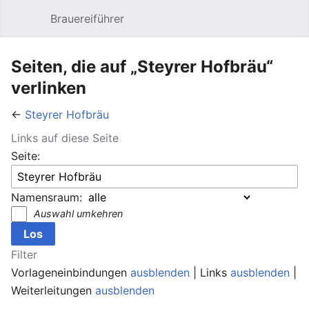
Brauereiführer
Hauptmenü öffnen
Suc
Seiten, die auf „Steyrer Hofbräu“
verlinken
←
Steyrer Hofbräu
Links auf diese Seite
Seite:
Namensraum:
Auswahl umkehren
Filter
Vorlageneinbindungen
ausblenden
| Links
ausblenden
|
Weiterleitungen
ausblenden