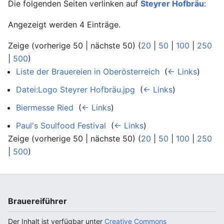
Die folgenden Seiten verlinken auf
Steyrer Hofbräu
:
Angezeigt werden 4 Einträge.
Zeige (vorherige 50 | nächste 50) (
20
|
50
|
100
|
250
|
500
)
Liste der Brauereien in Oberösterreich
‎
(
← Links
)
Datei:Logo Steyrer Hofbräu.jpg
‎
(
← Links
)
Biermesse Ried
‎
(
← Links
)
Paul's Soulfood Festival
‎
(
← Links
)
Zeige (vorherige 50 | nächste 50) (
20
|
50
|
100
|
250
|
500
)
Brauereiführer
Der Inhalt ist verfügbar unter
Creative Commons